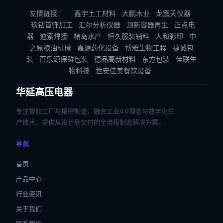
友情链接：
鑫宇土工材料
大鹏木业
龙震天仪器
玖钻首饰加工
汇尔分析仪器
顶新容器再生
正点电
器
迪索焊接
楮岛水产
恒久服装辅料
人和彩印
中
之原粮油机械
嘉源药化设备
博雅生物工程
捷诚包
装
百乐源保鲜包装
德品高新材料
东方包装
佳联生
物科技
世安佳美餐饮设备
华延高压电器
专注智能工厂与精密制造，融合工业4.0理念与数字化生
产技术，提供从设计到交付的全流程制造解决方案。
导航
首页
产品中心
行业资讯
关于我们